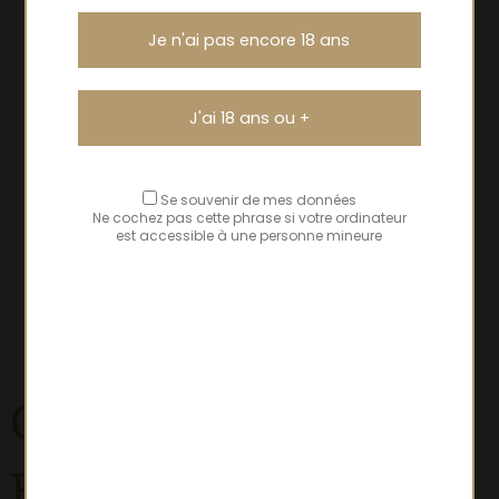
Je n'ai pas encore 18 ans
J'ai 18 ans ou +
Se souvenir de mes données
Ne cochez pas cette phrase si votre ordinateur
est accessible à une personne mineure
Crémant de
Bourgogne