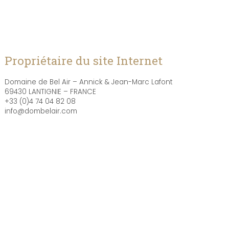
Propriétaire du site Internet
Domaine de Bel Air – Annick & Jean-Marc Lafont
69430 LANTIGNIE – FRANCE
+33 (0)4 74 04 82 08
info@dombelair.com
OVH
SAS au capital de 10 174 560 €
RCS Lille Métropole 424 761 419 00045
Code APE 2620Z