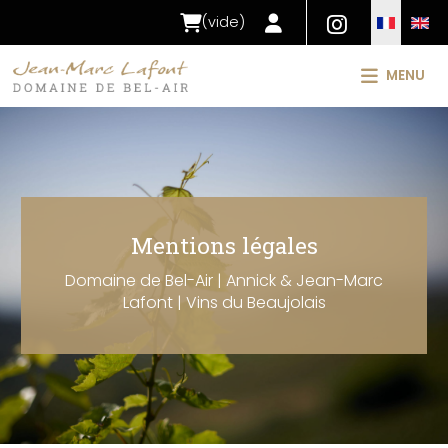
(
vide
)
MENU
Mentions légales
Domaine de Bel-Air | Annick & Jean-Marc
Lafont | Vins du Beaujolais